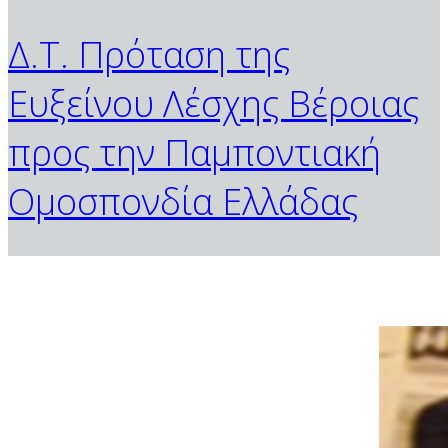
Δ.Τ. Πρόταση της
Ευξείνου Λέσχης Βέροιας
προς την Παμποντιακή
Ομοσπονδία Ελλάδας