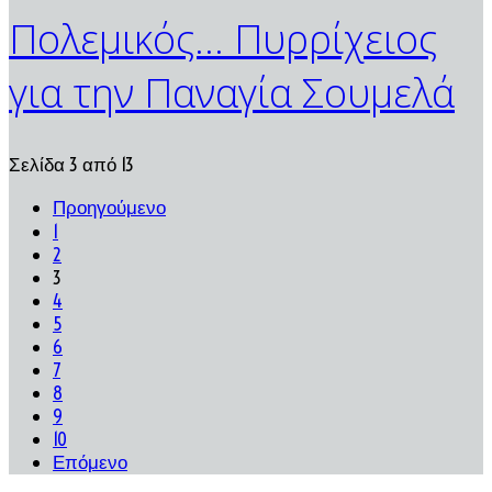
Πολεμικός... Πυρρίχειος
για την Παναγία Σουμελά
Σελίδα 3 από 13
Προηγούμενο
1
2
3
4
5
6
7
8
9
10
Επόμενο