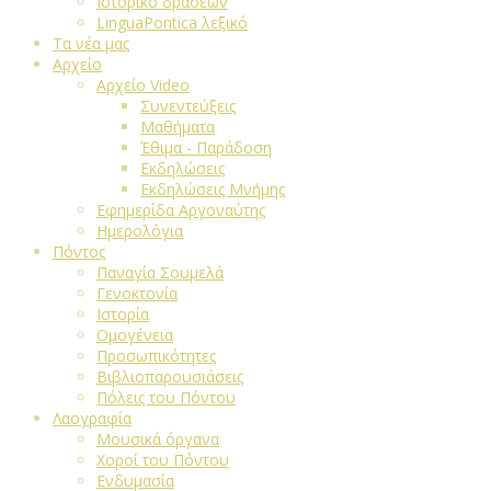
Ιστορικό δράσεων
LinguaPontica λεξικό
Τα νέα μας
Αρχείο
Αρχείο Video
Συνεντεύξεις
Μαθήματα
Έθιμα - Παράδοση
Εκδηλώσεις
Εκδηλώσεις Μνήμης
Εφημερίδα Αργοναύτης
Ημερολόγια
Πόντος
Παναγία Σουμελά
Γενοκτονία
Ιστορία
Ομογένεια
Προσωπικότητες
Βιβλιοπαρουσιάσεις
Πόλεις του Πόντου
Λαογραφία
Μουσικά όργανα
Χοροί του Πόντου
Ενδυμασία