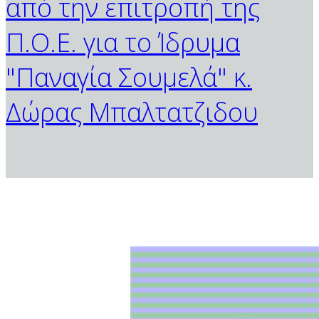
από την επιτροπή της
Π.Ο.Ε. για το Ίδρυμα
"Παναγία Σουμελά" κ.
Δώρας Μπαλτατζιδου