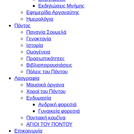
Εκδηλώσεις Μνήμης
Εφημερίδα Αργοναύτης
Ημερολόγια
Πόντος
Παναγία Σουμελά
Γενοκτονία
Ιστορία
Ομογένεια
Προσωπικότητες
Βιβλιοπαρουσιάσεις
Πόλεις του Πόντου
Λαογραφία
Μουσικά όργανα
Χοροί του Πόντου
Ενδυμασία
Ανδρική φορεσιά
Γυναικεία φορεσιά
Ποντιακή κουζίνα
ΑΓΙΟΙ ΤΟΥ ΠΟΝΤΟΥ
Επικοινωνία