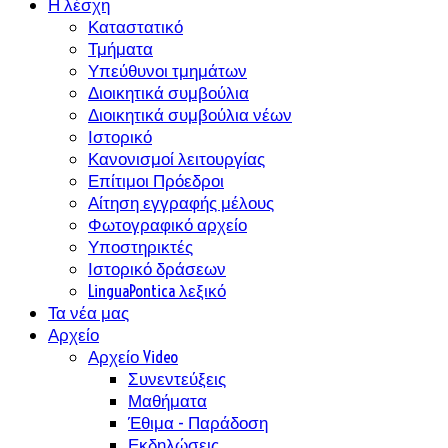
Η λέσχη
Καταστατικό
Τμήματα
Υπεύθυνοι τμημάτων
Διοικητικά συμβούλια
Διοικητικά συμβούλια νέων
Ιστορικό
Κανονισμοί λειτουργίας
Επίτιμοι Πρόεδροι
Αίτηση εγγραφής μέλους
Φωτογραφικό αρχείο
Υποστηρικτές
Ιστορικό δράσεων
LinguaPontica λεξικό
Τα νέα μας
Αρχείο
Αρχείο Video
Συνεντεύξεις
Μαθήματα
Έθιμα - Παράδοση
Εκδηλώσεις