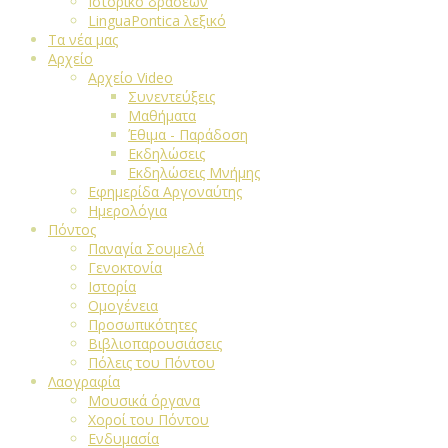
Ιστορικό δράσεων
LinguaPontica λεξικό
Τα νέα μας
Αρχείο
Αρχείο Video
Συνεντεύξεις
Μαθήματα
Έθιμα - Παράδοση
Εκδηλώσεις
Εκδηλώσεις Μνήμης
Εφημερίδα Αργοναύτης
Ημερολόγια
Πόντος
Παναγία Σουμελά
Γενοκτονία
Ιστορία
Ομογένεια
Προσωπικότητες
Βιβλιοπαρουσιάσεις
Πόλεις του Πόντου
Λαογραφία
Μουσικά όργανα
Χοροί του Πόντου
Ενδυμασία