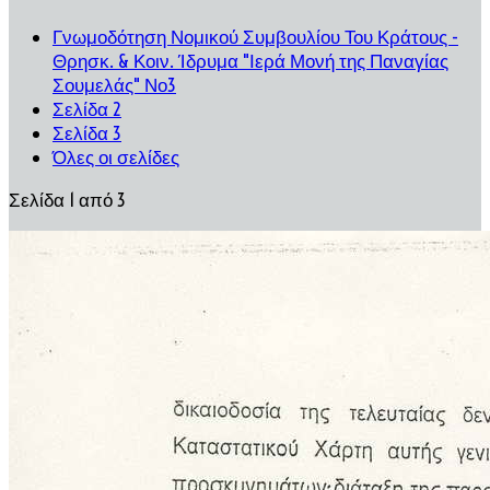
Γνωμοδότηση Νομικού Συμβουλίου Του Κράτους -
Θρησκ. & Κοιν. Ίδρυμα "Ιερά Μονή της Παναγίας
Σουμελάς" Νο3
Σελίδα 2
Σελίδα 3
Όλες οι σελίδες
Σελίδα 1 από 3