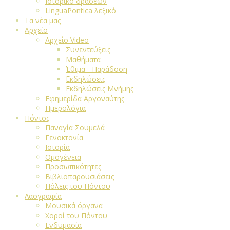
Ιστορικό δράσεων
LinguaPontica λεξικό
Τα νέα μας
Αρχείο
Αρχείο Video
Συνεντεύξεις
Μαθήματα
Έθιμα - Παράδοση
Εκδηλώσεις
Εκδηλώσεις Μνήμης
Εφημερίδα Αργοναύτης
Ημερολόγια
Πόντος
Παναγία Σουμελά
Γενοκτονία
Ιστορία
Ομογένεια
Προσωπικότητες
Βιβλιοπαρουσιάσεις
Πόλεις του Πόντου
Λαογραφία
Μουσικά όργανα
Χοροί του Πόντου
Ενδυμασία