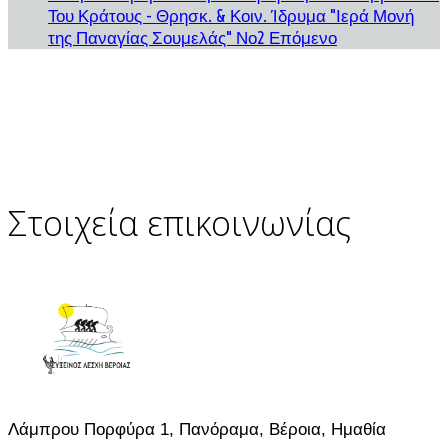
Του Κράτους - Θρησκ. & Κοιν. Ίδρυμα "Ιερά Μονή
της Παναγίας Σουμελάς" Νο2
Επόμενο
Στοιχεία επικοινωνίας
Λάμπρου Πορφύρα 1, Πανόραμα, Βέροια, Ημαθία