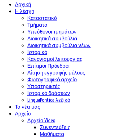
Αρχική
Η λέσχη
Καταστατικό
Τμήματα
Υπεύθυνοι τμημάτων
Διοικητικά συμβούλια
Διοικητικά συμβούλια νέων
Ιστορικό
Κανονισμοί λειτουργίας
Επίτιμοι Πρόεδροι
Αίτηση εγγραφής μέλους
Φωτογραφικό αρχείο
Υποστηρικτές
Ιστορικό δράσεων
LinguaPontica λεξικό
Τα νέα μας
Αρχείο
Αρχείο Video
Συνεντεύξεις
Μαθήματα