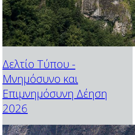
Δελτίο Τύπου -
Μνημόσυνο και
Επιμνημόσυνη Δέηση
2026