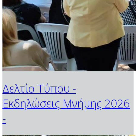
Δελτίο Τύπου -
Εκδηλώσεις Μνήμης 2026
-