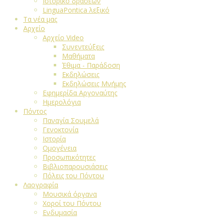
Ιστορικό δράσεων
LinguaPontica λεξικό
Τα νέα μας
Αρχείο
Αρχείο Video
Συνεντεύξεις
Μαθήματα
Έθιμα - Παράδοση
Εκδηλώσεις
Εκδηλώσεις Μνήμης
Εφημερίδα Αργοναύτης
Ημερολόγια
Πόντος
Παναγία Σουμελά
Γενοκτονία
Ιστορία
Ομογένεια
Προσωπικότητες
Βιβλιοπαρουσιάσεις
Πόλεις του Πόντου
Λαογραφία
Μουσικά όργανα
Χοροί του Πόντου
Ενδυμασία