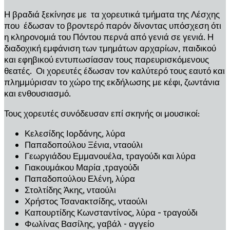
Η βραδιά ξεκίνησε με τα χορευτικά τμήματα της Λέσχης
που έδωσαν το βροντερό παρόν δίνοντας υπόσχεση ότι
η κληρονομιά του Πόντου περνά από γενιά σε γενιά. Η
διαδοχική εμφάνιση των τμημάτων αρχαρίων, παιδικού
και εφηβικού εντυπωσίασαν τους παρευρισκόμενους
θεατές. Οι χορευτές έδωσαν τον καλύτερό τους εαυτό και
πλημμύρισαν το χώρο της εκδήλωσης με κέφι, ζωντάνια
και ενθουσιασμό.
Τους χορευτές συνόδευσαν επί σκηνής οι μουσικοί:
Κελεσίδης Ιορδάνης, λύρα
Παπαδοπούλου Ξένια, νταούλι
Γεωργιάδου Εμμανουέλα, τραγούδι και λύρα
Γιακουμάκου Μαρία ,τραγούδι
Παπαδοπούλου Ελένη, λύρα
Στολτίδης Άκης, νταούλι
Χρήστος Τσανακτσίδης, νταούλι
Καπουρτίδης Κωνσταντίνος, λύρα – τραγούδι
Φωλίνας Βασίλης, γαβάλ - αγγείο