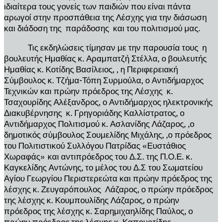
ιδιαίτερα τους γονείς των παιδιών που είναι πάντα
αρωγοί στην προσπάθεια της Λέσχης για την διάσωση
και διάδοση της παράδοσης και του πολιτισμού μας.
Τις εκδηλώσεις τίμησαν με την παρουσία τους η
βουλευτής Ημαθίας κ. Αραμπατζή Στέλλα, ο βουλευτής
Ημαθίας κ. Κοτίδης Βασίλειος, , η Περιφερειακή
Σύμβουλος κ. Τζήμα-Τόπη Συρμούλα, ο Αντιδήμαρχος
Τεχνικών και πρώην πρόεδρος της Λέσχης κ.
Τσαχουρίδης Αλέξανδρος, ο Αντιδήμαρχος ηλεκτρονικής
Διακυβέρνησης κ. Γρηγοριάδης Καλλίστρατος, ο
Αντιδήμαρχος Πολιτισμού κ. Ασλανίδης Λάζαρος, ,ο
δημοτικός σύμβουλος Σουμελίδης Μιχάλης, ,ο πρόεδρος
του Πολιτιστικού Συλλόγου Πατρίδας «Ευστάθιος
Χωραφάς» και αντιπρόεδρος του Δ.Σ. της Π.Ο.Ε. κ.
Καγκελίδης Αντώνης, το μέλος του Δ.Σ του Σωματείου
Αγίου Γεωργίου Περιστερεώτα και πρώην πρόεδρος της
λέσχης κ. Ζευγαρόπουλος Λάζαρος, ο πρώην πρόεδρος
της λέσχης κ. Κουμπουλίδης Λάζαρος, ο πρώην
πρόεδρος της λέσχης κ. Σαρημιχαηλίδης Παύλος, ο
πρώην πρόεδρος της λέσχης κ. Καπουρτίδης