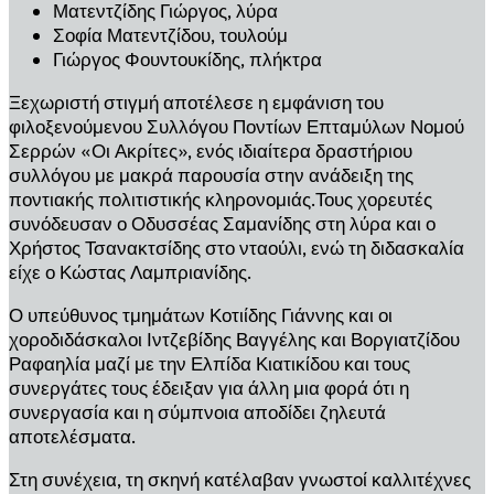
Ματεντζίδης Γιώργος, λύρα
Σοφία Ματεντζίδου, τουλούμ
Γιώργος Φουντουκίδης, πλήκτρα
Ξεχωριστή στιγμή αποτέλεσε η εμφάνιση του
φιλοξενούμενου Συλλόγου Ποντίων Επταμύλων Νομού
Σερρών «Οι Ακρίτες», ενός ιδιαίτερα δραστήριου
συλλόγου με μακρά παρουσία στην ανάδειξη της
ποντιακής πολιτιστικής κληρονομιάς.Τους χορευτές
συνόδευσαν ο Οδυσσέας Σαμανίδης στη λύρα και ο
Χρήστος Τσανακτσίδης στο νταούλι, ενώ τη διδασκαλία
είχε ο Κώστας Λαμπριανίδης.
Ο υπεύθυνος τμημάτων Κοτιίδης Γιάννης και οι
χοροδιδάσκαλοι Ιντζεβίδης Βαγγέλης και Βοργιατζίδου
Ραφαηλία μαζί με την Ελπίδα Κιατικίδου και τους
συνεργάτες τους έδειξαν για άλλη μια φορά ότι η
συνεργασία και η σύμπνοια αποδίδει ζηλευτά
αποτελέσματα.
Στη συνέχεια, τη σκηνή κατέλαβαν γνωστοί καλλιτέχνες