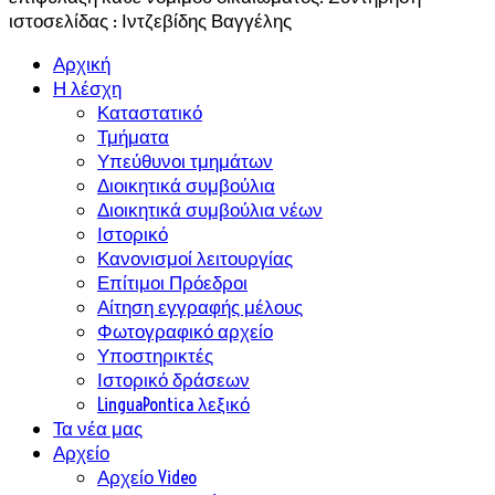
ιστοσελίδας : Ιντζεβίδης Βαγγέλης
Αρχική
Η λέσχη
Καταστατικό
Τμήματα
Υπεύθυνοι τμημάτων
Διοικητικά συμβούλια
Διοικητικά συμβούλια νέων
Ιστορικό
Κανονισμοί λειτουργίας
Επίτιμοι Πρόεδροι
Αίτηση εγγραφής μέλους
Φωτογραφικό αρχείο
Υποστηρικτές
Ιστορικό δράσεων
LinguaPontica λεξικό
Τα νέα μας
Αρχείο
Αρχείο Video