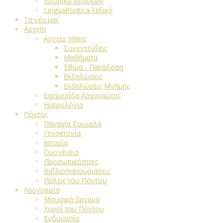
Ιστορικό δράσεων
LinguaPontica λεξικό
Τα νέα μας
Αρχείο
Αρχείο Video
Συνεντεύξεις
Μαθήματα
Έθιμα - Παράδοση
Εκδηλώσεις
Εκδηλώσεις Μνήμης
Εφημερίδα Αργοναύτης
Ημερολόγια
Πόντος
Παναγία Σουμελά
Γενοκτονία
Ιστορία
Ομογένεια
Προσωπικότητες
Βιβλιοπαρουσιάσεις
Πόλεις του Πόντου
Λαογραφία
Μουσικά όργανα
Χοροί του Πόντου
Ενδυμασία