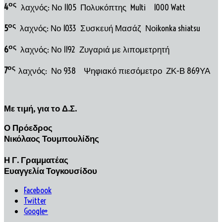
ος
4
λαχνός: Νο 1105 Πολυκόπτης Multi 1000 Watt
ος
5
λαχνός: Νο 1033 Συσκευή Μασάζ Νοikonka shiatsu
ος
6
λαχνός: Νο 1192 Ζυγαριά με λιπομετρητή
ος
7
λαχνός: Νο 938 Ψηφιακό πιεσόμετρο ΖΚ-Β 869ΥΑ
Με τιμή, για το Δ.Σ.
Ο Πρόεδρος
Νικόλαος Τουμπουλίδης
Η Γ. Γραμματέας
Ευαγγελία Τογκουσίδου
Facebook
Twitter
Google+