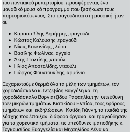
του ποντιακού ρεπερτορίου, προσφέροντας ένα
μοναδικό μουσικό πρόγραμμα που ξεσήκωσε τους
παρευρισκόμενους. Στο τραγούδι και στη μουσική ήταν
οι:
Καρασαβίδης Δημήτρης ,τραγούδι
Κώστας Καλούσης ,τραγούδι
Νίκος Κοκκινίδης , λύρα
Βασίλης Φωλίνας, αγγείο
Άκης Στολτίδης ,νταούλι
Ηλίας Αποστολίδης, νταούλι
Γιώργος Φουντουκίδης, αρμόνιο
Ευχαριστούμε θερμά όλα τα μέλη των τμημάτων, τον
χοροδιδάσκαλο κ. Ιντζεβίδη Βαγγέλη και τη
χοροδιδάσκαλο Βοργιατζίδου Ραφαηλία,την υπεύθυνη
των μικρών τμημάτων Κιατικίδου Ελπίδα, τους εφόρους
τμημάτων και εκδηλώσεων Κοτίδη Γιάννη, τα παιδιά της
λέσχης που έπαιξαν διάφορα όργανα και τραγούδησαν
για τα χορευτικά τμήματα, τις υπεύθυνες ιματιοθήκης κ.
Τογκουσίδου Ευαγγελία και Μιχαηλίδου Λένα και