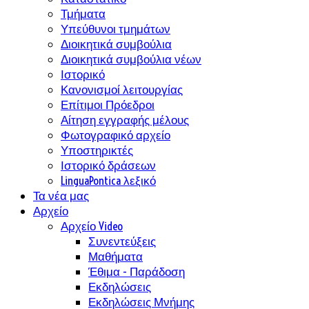
Τμήματα
Υπεύθυνοι τμημάτων
Διοικητικά συμβούλια
Διοικητικά συμβούλια νέων
Ιστορικό
Κανονισμοί λειτουργίας
Επίτιμοι Πρόεδροι
Αίτηση εγγραφής μέλους
Φωτογραφικό αρχείο
Υποστηρικτές
Ιστορικό δράσεων
LinguaPontica λεξικό
Τα νέα μας
Αρχείο
Αρχείο Video
Συνεντεύξεις
Μαθήματα
Έθιμα - Παράδοση
Εκδηλώσεις
Εκδηλώσεις Μνήμης