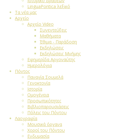
Ιστορικό δράσεων
LinguaPontica λεξικό
Τα νέα μας
Αρχείο
Αρχείο Video
Συνεντεύξεις
Μαθήματα
Έθιμα - Παράδοση
Εκδηλώσεις
Εκδηλώσεις Μνήμης
Εφημερίδα Αργοναύτης
Ημερολόγια
Πόντος
Παναγία Σουμελά
Γενοκτονία
Ιστορία
Ομογένεια
Προσωπικότητες
Βιβλιοπαρουσιάσεις
Πόλεις του Πόντου
Λαογραφία
Μουσικά όργανα
Χοροί του Πόντου
Ενδυμασία