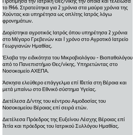
Προτίμησα την Ιατρική Θες/νίκης την οποία και τελείωσα
το 1966. Στρατεύτηκα για 2 χρόνια στα μαύρα χρόνια της
Χούντας και υπηρέτησα ως οπλίτης Ιατρός λόγω
φρονημάτων.
Διορίστηκα αγροτικός Ιατρός όπου υπηρέτησα 2 χρόνια
στο Μέγαρο Γρεβενών και 1 χρόνο στο Αγροτικό Ιατρείο
Γεωργιανών Ημαθίας.
Έλαβα την ειδικότητα του Μικροβιολόγου – Βιοπαθολόγου
από το Πανεπιστήμιο Θες/νίκης. Υπηρετώντας στο
Νοσοκομείο ΑΧΕΠΑ.
Άσκησα ελεύθερο επάγγελμα επί 10ετία στη Βέροια και
μετά μπαίνω στο Εθνικό σύστημα Υγείας.
Διετέλεσα Δ/ντης του κέντρου Αιμοδοσίας του
Νοσοκομείου Βέροιας επί σειρά ετών.
Διετέλεσα Πρόεδρος της Ευξείνου Λέσχης Βέροιας επί
7ετία και πρόεδρος του Ιατρικού Συλλόγου Ημαθίας.