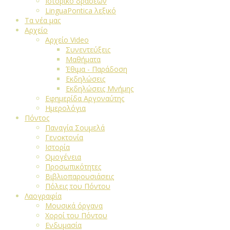
Ιστορικό δράσεων
LinguaPontica λεξικό
Τα νέα μας
Αρχείο
Αρχείο Video
Συνεντεύξεις
Μαθήματα
Έθιμα - Παράδοση
Εκδηλώσεις
Εκδηλώσεις Μνήμης
Εφημερίδα Αργοναύτης
Ημερολόγια
Πόντος
Παναγία Σουμελά
Γενοκτονία
Ιστορία
Ομογένεια
Προσωπικότητες
Βιβλιοπαρουσιάσεις
Πόλεις του Πόντου
Λαογραφία
Μουσικά όργανα
Χοροί του Πόντου
Ενδυμασία