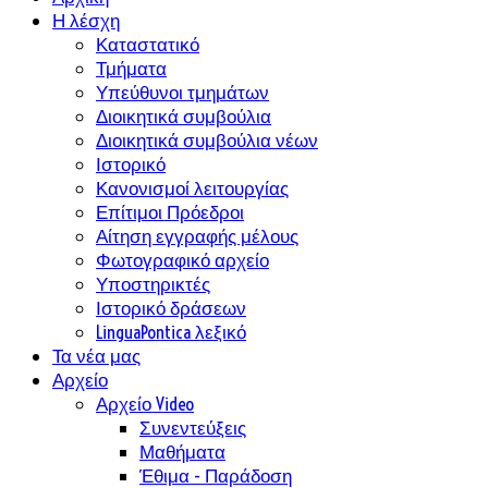
Η λέσχη
Καταστατικό
Τμήματα
Υπεύθυνοι τμημάτων
Διοικητικά συμβούλια
Διοικητικά συμβούλια νέων
Ιστορικό
Κανονισμοί λειτουργίας
Επίτιμοι Πρόεδροι
Αίτηση εγγραφής μέλους
Φωτογραφικό αρχείο
Υποστηρικτές
Ιστορικό δράσεων
LinguaPontica λεξικό
Τα νέα μας
Αρχείο
Αρχείο Video
Συνεντεύξεις
Μαθήματα
Έθιμα - Παράδοση