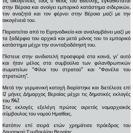
τις οικογένειές τους ο θείος του Βασίλης, εγκαθίσταται
στην Βέροια και ανοίγει εμπορικό κατάστημα σιδερικών,
τον αναζητά και τον φέρνει στην Βέροια μαζί με την
οικογένειά του.
Παραιτείται από το Ειρηνοδικείο και αναλαμβάνει μαζί με
τα ξαδέρφια του αρχικά και μετά μόνος του το εμπορικό
κατάστημα μέχρι την συνταξιοδότησή του.
Πίστευε στην ανιδιοτελή προσφορά στα κοινά, γι’ αυτό
και ήταν μέλος στα συμβούλια των φιλανθρωπικών
σωματείων “Φίλοι του στρατού” και “Φανέλα του
στρατιώτη”.
Μετά την γερμανική κατοχή διορίστηκε και διετέλεσε επί
12 μήνες Δήμαρχος Βεροίας μέχρι τις δημοτικές εκλογές
του 1947.
Στις εκλογές εξελέγη πρώτος αιρετός νομαρχιακός
σύμβουλος του νομού Ημαθίας.
Κατόπιν επί σειρά ετών χρημάτισε πρόεδρος του
Δημοτικού Συμβουλίου Βεροίας.