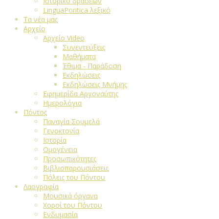
Ιστορικό δράσεων
LinguaPontica λεξικό
Τα νέα μας
Αρχείο
Αρχείο Video
Συνεντεύξεις
Μαθήματα
Έθιμα - Παράδοση
Εκδηλώσεις
Εκδηλώσεις Μνήμης
Εφημερίδα Αργοναύτης
Ημερολόγια
Πόντος
Παναγία Σουμελά
Γενοκτονία
Ιστορία
Ομογένεια
Προσωπικότητες
Βιβλιοπαρουσιάσεις
Πόλεις του Πόντου
Λαογραφία
Μουσικά όργανα
Χοροί του Πόντου
Ενδυμασία