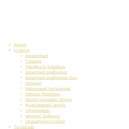
Αρχική
Η λέσχη
Καταστατικό
Τμήματα
Υπεύθυνοι τμημάτων
Διοικητικά συμβούλια
Διοικητικά συμβούλια νέων
Ιστορικό
Κανονισμοί λειτουργίας
Επίτιμοι Πρόεδροι
Αίτηση εγγραφής μέλους
Φωτογραφικό αρχείο
Υποστηρικτές
Ιστορικό δράσεων
LinguaPontica λεξικό
Τα νέα μας