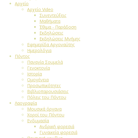
Αρχείο
Αρχείο Video
Συνεντεύξεις
Μαθήματα
Έθιμα - Παράδοση
Εκδηλώσεις
Εκδηλώσεις Μνήμης
Εφημερίδα Αργοναύτης
Ημερολόγια
Πόντος
Παναγία Σουμελά
Γενοκτονία
Ιστορία
Ομογένεια
Προσωπικότητες
Βιβλιοπαρουσιάσεις
Πόλεις του Πόντου
Λαογραφία
Μουσικά όργανα
Χοροί του Πόντου
Ενδυμασία
Ανδρική φορεσιά
Γυναικεία φορεσιά