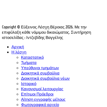
Copyright © Εύξεινος Λέσχη Βέροιας 2026. Με την
επιφύλαξη κάθε νόμιμου δικαιώματος. Συντήρηση
ιστοσελίδας : Ιντζεβίδης Βαγγέλης
Αρχική
Η λέσχη
Καταστατικό
Τμήματα
Υπεύθυνοι τμημάτων
Διοικητικά συμβούλια
Διοικητικά συμβούλια νέων
Ιστορικό
Κανονισμοί λειτουργίας
Επίτιμοι Πρόεδροι
Αίτηση εγγραφής μέλους
Φωτογραφικό αρχείο