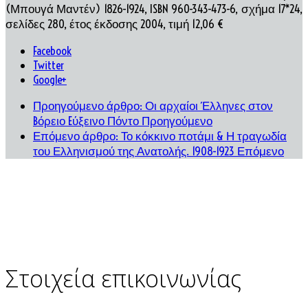
(Μπουγά Μαντέν) 1826-1924, ISBN 960-343-473-6, σχήμα 17*24,
σελίδες 280, έτος έκδοσης 2004, τιμή 12,06 €
Facebook
Twitter
Google+
Προηγούμενο άρθρο: Οι αρχαίοι Έλληνες στον
Bόρειο Eύξεινο Πόντο
Προηγούμενο
Επόμενο άρθρο: Το κόκκινο ποτάμι & Η τραγωδία
του Ελληνισμού της Ανατολής. 1908-1923
Επόμενο
Στοιχεία επικοινωνίας