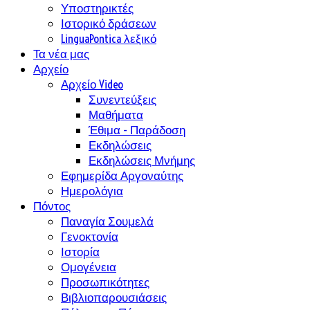
Υποστηρικτές
Ιστορικό δράσεων
LinguaPontica λεξικό
Τα νέα μας
Αρχείο
Αρχείο Video
Συνεντεύξεις
Μαθήματα
Έθιμα - Παράδοση
Εκδηλώσεις
Εκδηλώσεις Μνήμης
Εφημερίδα Αργοναύτης
Ημερολόγια
Πόντος
Παναγία Σουμελά
Γενοκτονία
Ιστορία
Ομογένεια
Προσωπικότητες
Βιβλιοπαρουσιάσεις