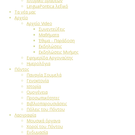
Ιστορικό δράσεων
LinguaPontica λεξικό
Τα νέα μας
Αρχείο
Αρχείο Video
Συνεντεύξεις
Μαθήματα
Έθιμα - Παράδοση
Εκδηλώσεις
Εκδηλώσεις Μνήμης
Εφημερίδα Αργοναύτης
Ημερολόγια
Πόντος
Παναγία Σουμελά
Γενοκτονία
Ιστορία
Ομογένεια
Προσωπικότητες
Βιβλιοπαρουσιάσεις
Πόλεις του Πόντου
Λαογραφία
Μουσικά όργανα
Χοροί του Πόντου
Ενδυμασία