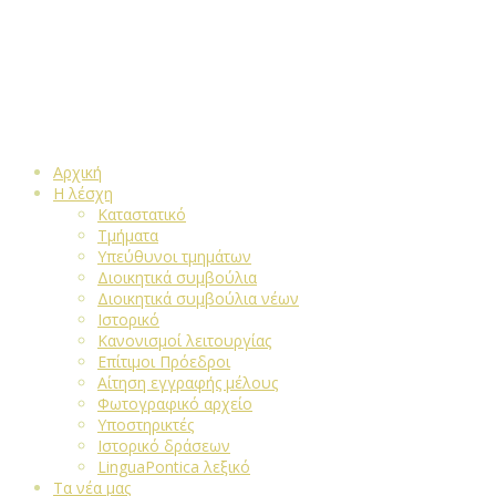
Αρχική
Η λέσχη
Καταστατικό
Τμήματα
Υπεύθυνοι τμημάτων
Διοικητικά συμβούλια
Διοικητικά συμβούλια νέων
Ιστορικό
Κανονισμοί λειτουργίας
Επίτιμοι Πρόεδροι
Αίτηση εγγραφής μέλους
Φωτογραφικό αρχείο
Υποστηρικτές
Ιστορικό δράσεων
LinguaPontica λεξικό
Τα νέα μας