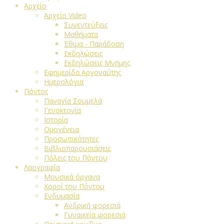
Αρχείο
Αρχείο Video
Συνεντεύξεις
Μαθήματα
Έθιμα - Παράδοση
Εκδηλώσεις
Εκδηλώσεις Μνήμης
Εφημερίδα Αργοναύτης
Ημερολόγια
Πόντος
Παναγία Σουμελά
Γενοκτονία
Ιστορία
Ομογένεια
Προσωπικότητες
Βιβλιοπαρουσιάσεις
Πόλεις του Πόντου
Λαογραφία
Μουσικά όργανα
Χοροί του Πόντου
Ενδυμασία
Ανδρική φορεσιά
Γυναικεία φορεσιά