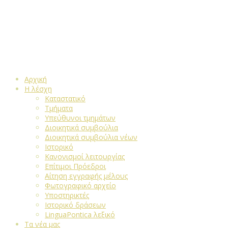
Αρχική
Η λέσχη
Καταστατικό
Τμήματα
Υπεύθυνοι τμημάτων
Διοικητικά συμβούλια
Διοικητικά συμβούλια νέων
Ιστορικό
Κανονισμοί λειτουργίας
Επίτιμοι Πρόεδροι
Αίτηση εγγραφής μέλους
Φωτογραφικό αρχείο
Υποστηρικτές
Ιστορικό δράσεων
LinguaPontica λεξικό
Τα νέα μας