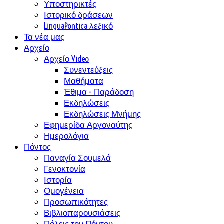
Υποστηρικτές
Ιστορικό δράσεων
LinguaPontica λεξικό
Τα νέα μας
Αρχείο
Αρχείο Video
Συνεντεύξεις
Μαθήματα
Έθιμα - Παράδοση
Εκδηλώσεις
Εκδηλώσεις Μνήμης
Εφημερίδα Αργοναύτης
Ημερολόγια
Πόντος
Παναγία Σουμελά
Γενοκτονία
Ιστορία
Ομογένεια
Προσωπικότητες
Βιβλιοπαρουσιάσεις
Πόλεις του Πόντου