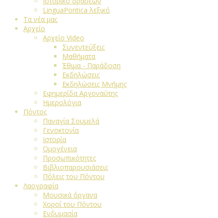
Ιστορικό δράσεων
LinguaPontica λεξικό
Τα νέα μας
Αρχείο
Αρχείο Video
Συνεντεύξεις
Μαθήματα
Έθιμα - Παράδοση
Εκδηλώσεις
Εκδηλώσεις Μνήμης
Εφημερίδα Αργοναύτης
Ημερολόγια
Πόντος
Παναγία Σουμελά
Γενοκτονία
Ιστορία
Ομογένεια
Προσωπικότητες
Βιβλιοπαρουσιάσεις
Πόλεις του Πόντου
Λαογραφία
Μουσικά όργανα
Χοροί του Πόντου
Ενδυμασία