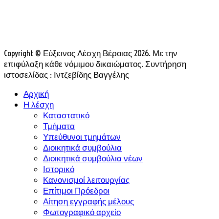
Copyright © Εύξεινος Λέσχη Βέροιας 2026. Με την
επιφύλαξη κάθε νόμιμου δικαιώματος. Συντήρηση
ιστοσελίδας : Ιντζεβίδης Βαγγέλης
Αρχική
Η λέσχη
Καταστατικό
Τμήματα
Υπεύθυνοι τμημάτων
Διοικητικά συμβούλια
Διοικητικά συμβούλια νέων
Ιστορικό
Κανονισμοί λειτουργίας
Επίτιμοι Πρόεδροι
Αίτηση εγγραφής μέλους
Φωτογραφικό αρχείο