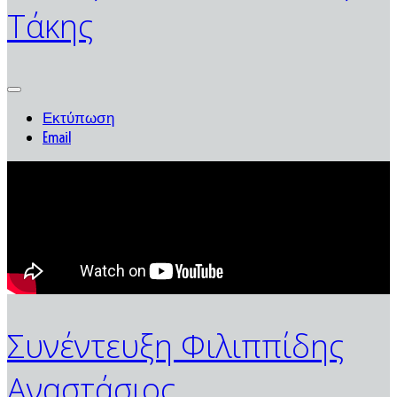
Τάκης
Εκτύπωση
Email
Συνέντευξη Φιλιππίδης
Αναστάσιος