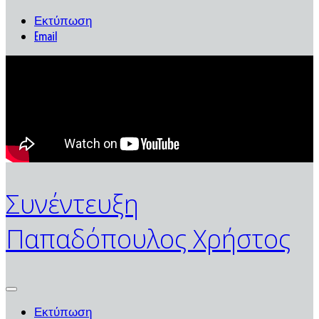
Εκτύπωση
Email
Συνέντευξη
Παπαδόπουλος Χρήστος
Εκτύπωση