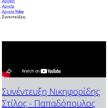
Αρχική
Αρχείο
Αρχείο Video
Συνεντεύξεις
Συνέντευξη Νικηφορίδης
Στίλος - Παπαδόπουλος