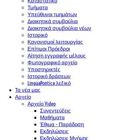
Καταστατικό
Τμήματα
Υπεύθυνοι τμημάτων
Διοικητικά συμβούλια
Διοικητικά συμβούλια νέων
Ιστορικό
Κανονισμοί λειτουργίας
Επίτιμοι Πρόεδροι
Αίτηση εγγραφής μέλους
Φωτογραφικό αρχείο
Υποστηρικτές
Ιστορικό δράσεων
LinguaPontica λεξικό
Τα νέα μας
Αρχείο
Αρχείο Video
Συνεντεύξεις
Μαθήματα
Έθιμα - Παράδοση
Εκδηλώσεις
Εκδηλώσεις Μνήμης