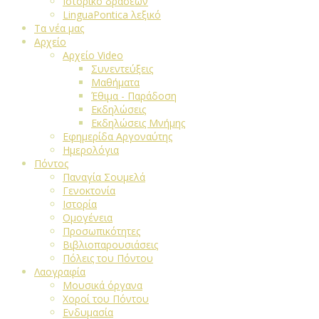
Ιστορικό δράσεων
LinguaPontica λεξικό
Τα νέα μας
Αρχείο
Αρχείο Video
Συνεντεύξεις
Μαθήματα
Έθιμα - Παράδοση
Εκδηλώσεις
Εκδηλώσεις Μνήμης
Εφημερίδα Αργοναύτης
Ημερολόγια
Πόντος
Παναγία Σουμελά
Γενοκτονία
Ιστορία
Ομογένεια
Προσωπικότητες
Βιβλιοπαρουσιάσεις
Πόλεις του Πόντου
Λαογραφία
Μουσικά όργανα
Χοροί του Πόντου
Ενδυμασία