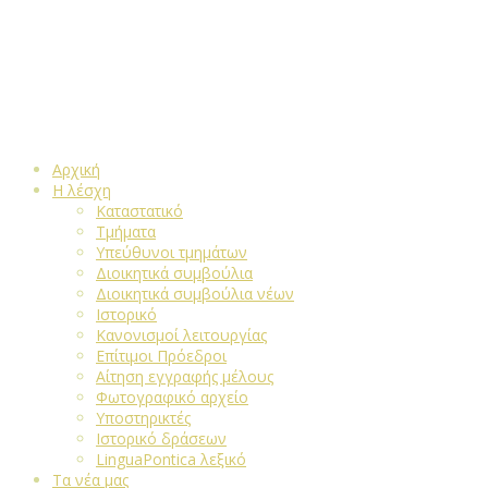
Αρχική
Η λέσχη
Καταστατικό
Τμήματα
Υπεύθυνοι τμημάτων
Διοικητικά συμβούλια
Διοικητικά συμβούλια νέων
Ιστορικό
Κανονισμοί λειτουργίας
Επίτιμοι Πρόεδροι
Αίτηση εγγραφής μέλους
Φωτογραφικό αρχείο
Υποστηρικτές
Ιστορικό δράσεων
LinguaPontica λεξικό
Τα νέα μας