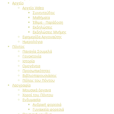
Αρχείο
Αρχείο Video
Συνεντεύξεις
Μαθήματα
Έθιμα - Παράδοση
Εκδηλώσεις
Εκδηλώσεις Μνήμης
Εφημερίδα Αργοναύτης
Ημερολόγια
Πόντος
Παναγία Σουμελά
Γενοκτονία
Ιστορία
Ομογένεια
Προσωπικότητες
Βιβλιοπαρουσιάσεις
Πόλεις του Πόντου
Λαογραφία
Μουσικά όργανα
Χοροί του Πόντου
Ενδυμασία
Ανδρική φορεσιά
Γυναικεία φορεσιά