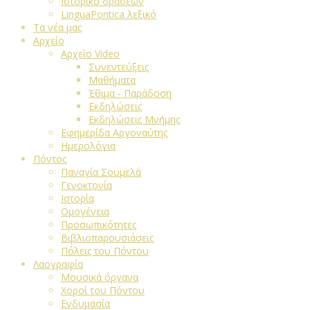
Ιστορικό δράσεων
LinguaPontica λεξικό
Τα νέα μας
Αρχείο
Αρχείο Video
Συνεντεύξεις
Μαθήματα
Έθιμα - Παράδοση
Εκδηλώσεις
Εκδηλώσεις Μνήμης
Εφημερίδα Αργοναύτης
Ημερολόγια
Πόντος
Παναγία Σουμελά
Γενοκτονία
Ιστορία
Ομογένεια
Προσωπικότητες
Βιβλιοπαρουσιάσεις
Πόλεις του Πόντου
Λαογραφία
Μουσικά όργανα
Χοροί του Πόντου
Ενδυμασία