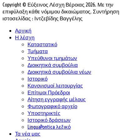
Copyright © Εύξεινος Λέσχη Βέροιας 2026. Με την
επιφύλαξη κάθε νόμιμου δικαιώματος. Συντήρηση
ιστοσελίδας : Ιντζεβίδης Βαγγέλης
Αρχική
Η λέσχη
Καταστατικό
Τμήματα
Υπεύθυνοι τμημάτων
Διοικητικά συμβούλια
Διοικητικά συμβούλια νέων
Ιστορικό
Κανονισμοί λειτουργίας
Επίτιμοι Πρόεδροι
Αίτηση εγγραφής μέλους
Φωτογραφικό αρχείο
Υποστηρικτές
Ιστορικό δράσεων
LinguaPontica λεξικό
Τα νέα μας