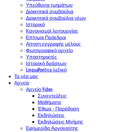
Υπεύθυνοι τμημάτων
Διοικητικά συμβούλια
Διοικητικά συμβούλια νέων
Ιστορικό
Κανονισμοί λειτουργίας
Επίτιμοι Πρόεδροι
Αίτηση εγγραφής μέλους
Φωτογραφικό αρχείο
Υποστηρικτές
Ιστορικό δράσεων
LinguaPontica λεξικό
Τα νέα μας
Αρχείο
Αρχείο Video
Συνεντεύξεις
Μαθήματα
Έθιμα - Παράδοση
Εκδηλώσεις
Εκδηλώσεις Μνήμης
Εφημερίδα Αργοναύτης