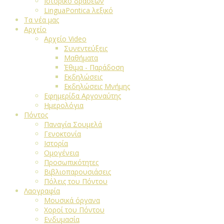
Ιστορικό δράσεων
LinguaPontica λεξικό
Τα νέα μας
Αρχείο
Αρχείο Video
Συνεντεύξεις
Μαθήματα
Έθιμα - Παράδοση
Εκδηλώσεις
Εκδηλώσεις Μνήμης
Εφημερίδα Αργοναύτης
Ημερολόγια
Πόντος
Παναγία Σουμελά
Γενοκτονία
Ιστορία
Ομογένεια
Προσωπικότητες
Βιβλιοπαρουσιάσεις
Πόλεις του Πόντου
Λαογραφία
Μουσικά όργανα
Χοροί του Πόντου
Ενδυμασία