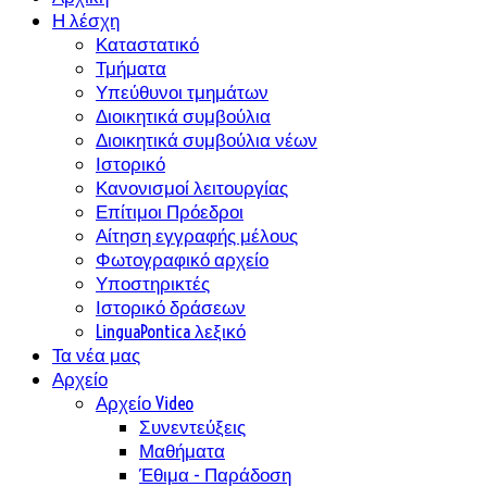
Η λέσχη
Καταστατικό
Τμήματα
Υπεύθυνοι τμημάτων
Διοικητικά συμβούλια
Διοικητικά συμβούλια νέων
Ιστορικό
Κανονισμοί λειτουργίας
Επίτιμοι Πρόεδροι
Αίτηση εγγραφής μέλους
Φωτογραφικό αρχείο
Υποστηρικτές
Ιστορικό δράσεων
LinguaPontica λεξικό
Τα νέα μας
Αρχείο
Αρχείο Video
Συνεντεύξεις
Μαθήματα
Έθιμα - Παράδοση