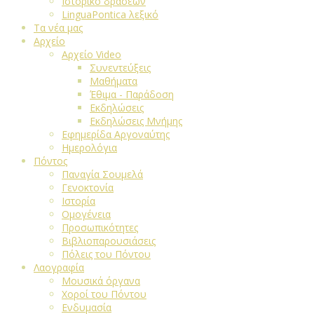
Ιστορικό δράσεων
LinguaPontica λεξικό
Τα νέα μας
Αρχείο
Αρχείο Video
Συνεντεύξεις
Μαθήματα
Έθιμα - Παράδοση
Εκδηλώσεις
Εκδηλώσεις Μνήμης
Εφημερίδα Αργοναύτης
Ημερολόγια
Πόντος
Παναγία Σουμελά
Γενοκτονία
Ιστορία
Ομογένεια
Προσωπικότητες
Βιβλιοπαρουσιάσεις
Πόλεις του Πόντου
Λαογραφία
Μουσικά όργανα
Χοροί του Πόντου
Ενδυμασία